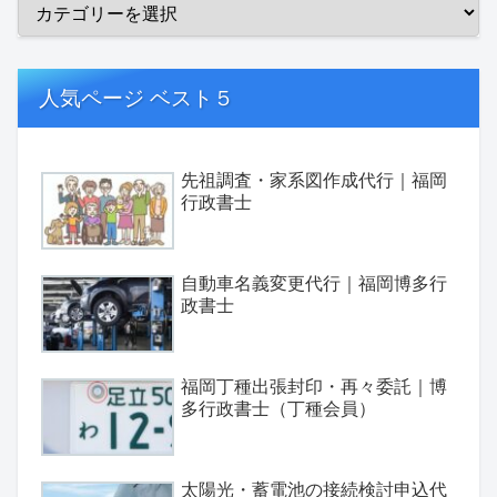
人気ページ ベスト５
先祖調査・家系図作成代行｜福岡
行政書士
自動車名義変更代行｜福岡博多行
政書士
福岡丁種出張封印・再々委託｜博
多行政書士（丁種会員）
太陽光・蓄電池の接続検討申込代