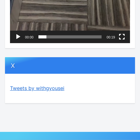
00:00
00:19
X
Tweets by withgyousei