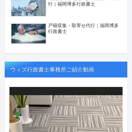
行｜福岡博多行政書士
戸籍収集・取寄せ代行｜福岡博多
行政書士
ウィズ行政書士事務所ご紹介動画
動
画
プ
レ
ー
ヤ